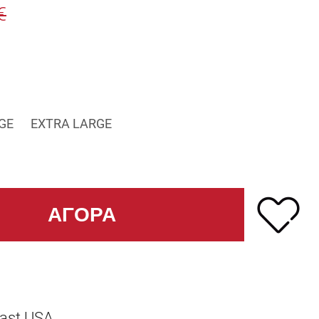
€
GE
EXTRA LARGE
last USA