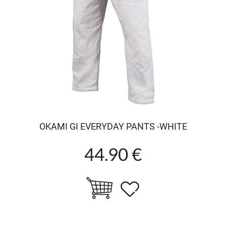
OKAMI GI EVERYDAY PANTS -WHITE
44.90 €