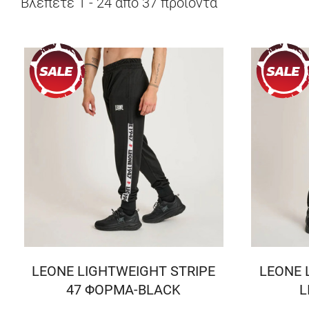
Βλέπετε
1
-
24
από
37
προϊόντα
LEONE LIGHTWEIGHT STRIPE
LEONE 
47 ΦΟΡΜΑ-BLACK
L