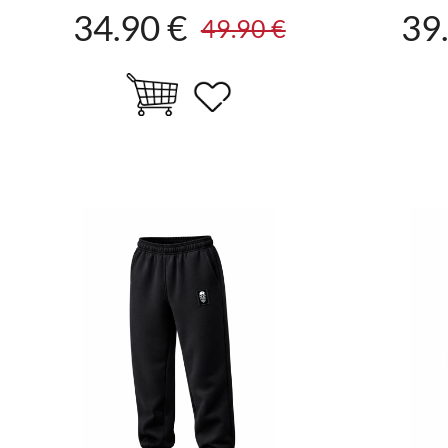
34.90 €
39
49.90 €