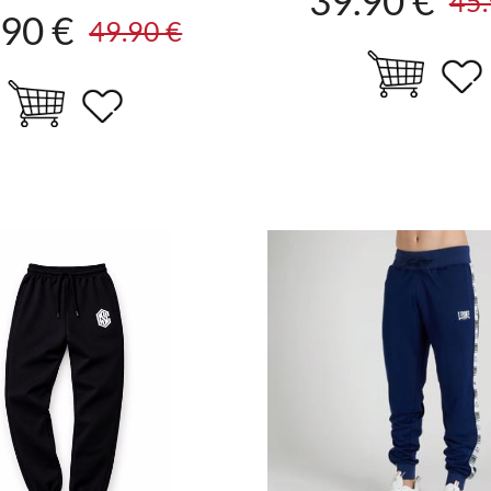
45.
.90 €
49.90 €