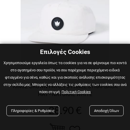
Επιλογές Cookies
Χρησιμοποιούμε εργαλεία όπως τα cookies για να σε φέρνουμε πιο κοντά
στο αγαπημένο σου προϊόν, να σου παρέχουμε περιεχόμενο ειδικά
φτιαγμένο για σένα, καθώς και για σκοπούς ανάλυσης επισκεψιμότητας
στην σελίδα μας. Μπορείς να αλλάξεις τις ρυθμίσεις των cookies σου ανά
KINGZ CROWN PATCH 5-PANEL STRAPBACK
πάσα στιγμή.
Πολιτική Cookies
HAT - NATURAL WHITE
28.90 €
Πληροφορίες & Ρυθμίσεις
Αποδοχή Όλων