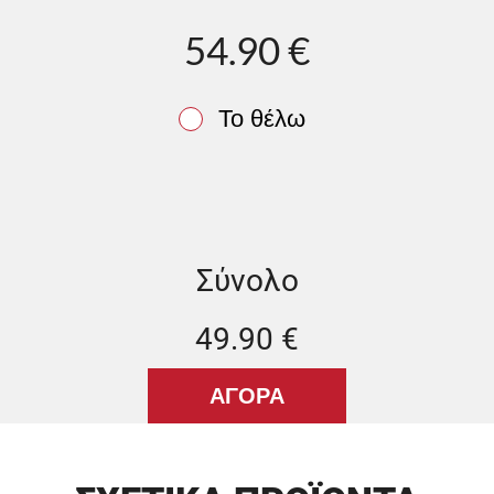
54.90 €
Το θέλω
Σύνολο
49.90 €