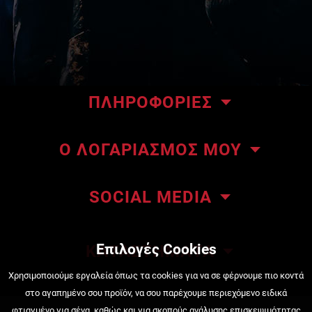
ΠΛΗΡΟΦΟΡΙΕΣ
Το κατάστημα μας
Ο ΛΟΓΑΡΙΑΣΜΟΣ ΜΟΥ
Επικοινωνήστε μαζί μας
Οι παραγγελίες μου
About ΜΜΑteam
SOCIAL MEDIA
Οι διευθύνσεις μου
ΜΜΑteam Blog
Πληροφορίες λογαριασμού
Όροι Χρήσης
Επιλογές Cookies
ΚΑΤΑΣΤΗΜΑΤΑ
Κατάσταση Παραγγελίας
Τρόποι πληρωμής
Πειραιάς, Κουντουριώτου 222
Χρησιμοποιούμε εργαλεία όπως τα cookies για να σε φέρνουμε πιο κοντά
στο αγαπημένο σου προϊόν, να σου παρέχουμε περιεχόμενο ειδικά
210 4525720
Τρόποι αποστολής
φτιαγμένο για σένα, καθώς και για σκοπούς ανάλυσης επισκεψιμότητας