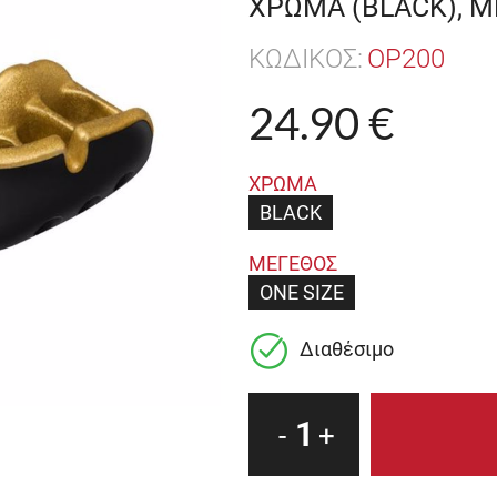
ΧΡΩΜΑ (BLACK), Μ
ΚΩΔΙΚΟΣ:
OP200
24.90 €
ΧΡΩΜΑ
BLACK
ΜΕΓΕΘΟΣ
ONE SIZE
Διαθέσιμο
1
-
+