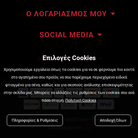
Το κατάστημα μας
Ο ΛΟΓΑΡΙΑΣΜΟΣ ΜΟΥ
Επικοινωνήστε μαζί μας
Οι παραγγελίες μου
About ΜΜΑteam
SOCIAL MEDIA
Οι διευθύνσεις μου
ΜΜΑteam Blog
Πληροφορίες λογαριασμού
Όροι Χρήσης
Επιλογές Cookies
ΚΑΤΑΣΤΗΜΑΤΑ
Κατάσταση Παραγγελίας
Τρόποι πληρωμής
Πειραιάς, Κουντουριώτου 222
Χρησιμοποιούμε εργαλεία όπως τα cookies για να σε φέρνουμε πιο κοντά
στο αγαπημένο σου προϊόν, να σου παρέχουμε περιεχόμενο ειδικά
210 4525720
Τρόποι αποστολής
φτιαγμένο για σένα, καθώς και για σκοπούς ανάλυσης επισκεψιμότητας
στην σελίδα μας. Μπορείς να αλλάξεις τις ρυθμίσεις των cookies σου ανά
Πολιτική Επιστροφών
Νέα Ιωνία, Πισιδίας 4
πάσα στιγμή.
Πολιτική Cookies
Πολιτική Cookies
210 2777858
B2B
Copyright © 2021
-2026 MMATeam |
Powered by

|
Πληροφορίες & Ρυθμίσεις
Αποδοχή Όλων
contact@mmateam.gr

Developed with
Tag & Win