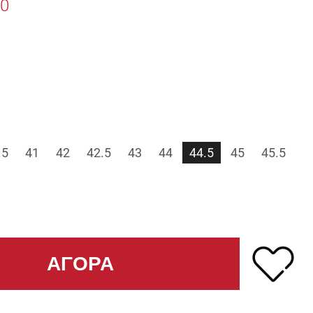
0
.5
41
42
42.5
43
44
44.5
45
45.5