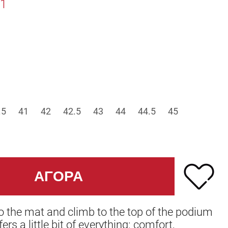
1
.5
41
42
42.5
43
44
44.5
45
o the mat and climb to the top of the podium
ffers a little bit of everything: comfort,