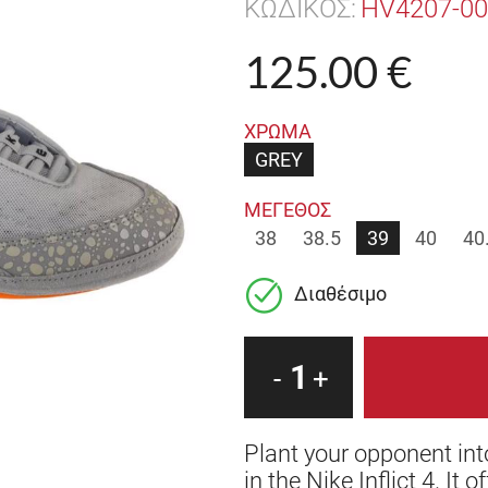
ΚΩΔΙΚΟΣ:
HV4207-00
125.00 €
ΧΡΩΜΑ
GREY
ΜΕΓΕΘΟΣ
38
38.5
39
40
40
Διαθέσιμο
1
-
+
Plant your opponent int
in the Nike Inflict 4. It o