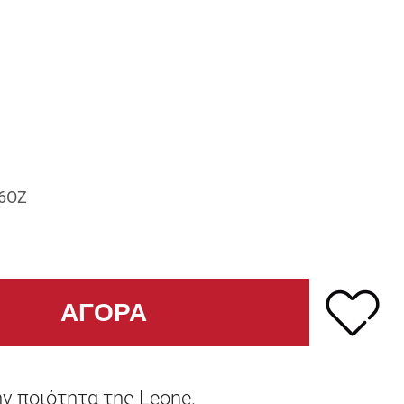
6OZ
ην ποιότητα της Leone.