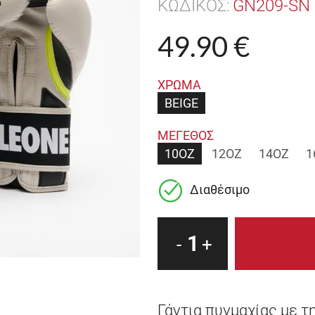
ΚΩΔΙΚΟΣ:
GN209-SN
49.90 €
ΧΡΩΜΑ
BEIGE
ΜΕΓΕΘΟΣ
10OZ
12OZ
14OZ
1
Διαθέσιμο
1
-
+
Γάντια πυγμαχίας με τ