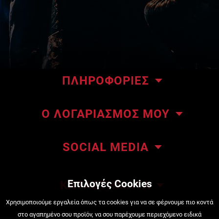
ΠΛΗΡΟΦΟΡΙΕΣ
Το κατάστημα μας
Ο ΛΟΓΑΡΙΑΣΜΟΣ ΜΟΥ
Επικοινωνήστε μαζί μας
Οι παραγγελίες μου
About ΜΜΑteam
SOCIAL MEDIA
Οι διευθύνσεις μου
ΜΜΑteam Blog
Πληροφορίες λογαριασμού
Όροι Χρήσης
Επιλογές Cookies
ΚΑΤΑΣΤΗΜΑΤΑ
Κατάσταση Παραγγελίας
Τρόποι πληρωμής
Πειραιάς, Κουντουριώτου 222
Χρησιμοποιούμε εργαλεία όπως τα cookies για να σε φέρνουμε πιο κοντά
στο αγαπημένο σου προϊόν, να σου παρέχουμε περιεχόμενο ειδικά