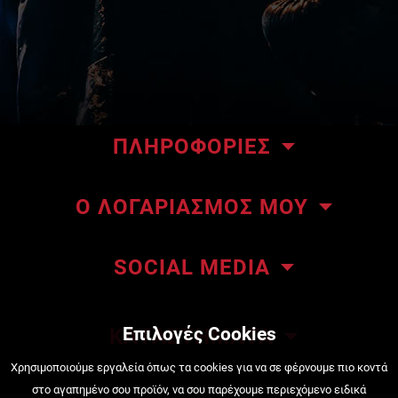
ΠΛΗΡΟΦΟΡΙΕΣ
Το κατάστημα μας
Ο ΛΟΓΑΡΙΑΣΜΟΣ ΜΟΥ
Επικοινωνήστε μαζί μας
Οι παραγγελίες μου
About ΜΜΑteam
SOCIAL MEDIA
Οι διευθύνσεις μου
ΜΜΑteam Blog
Πληροφορίες λογαριασμού
Όροι Χρήσης
Επιλογές Cookies
ΚΑΤΑΣΤΗΜΑΤΑ
Κατάσταση Παραγγελίας
Τρόποι πληρωμής
Πειραιάς, Κουντουριώτου 222
Χρησιμοποιούμε εργαλεία όπως τα cookies για να σε φέρνουμε πιο κοντά
στο αγαπημένο σου προϊόν, να σου παρέχουμε περιεχόμενο ειδικά